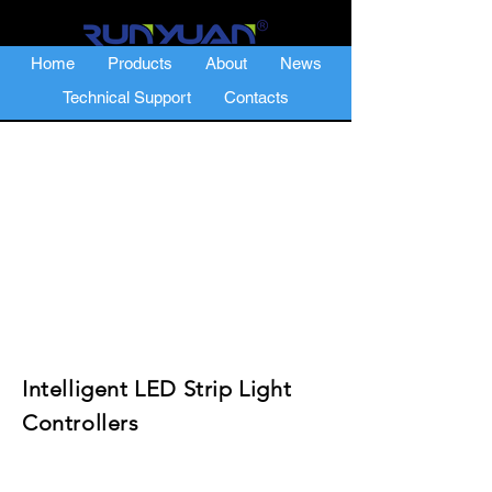
Home
Products
About
News
Technical Support
Contacts
Intelligent LED Strip Light
Controllers
Đặc trưng:
1. Đầu vào 90-265V phổ thông để sử